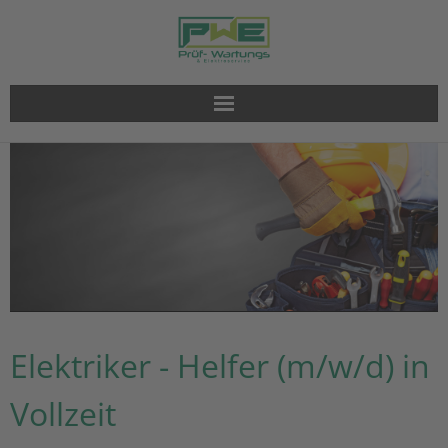
Arbeitssicherheit
LED-Beleuchtung
E-Installation
E-Mobilität
Elektriker - Helfer (m/w/d) in
SmartHome
Vollzeit
Blitzschutz