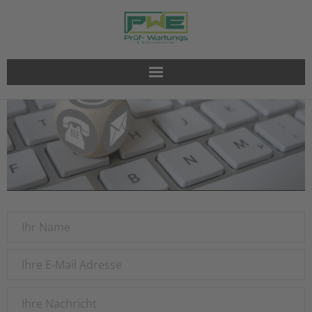
Arbeitssicherheit
LED-Beleuchtung
E-Installation
E-Mobilität
SmartHome
Blitzschutz